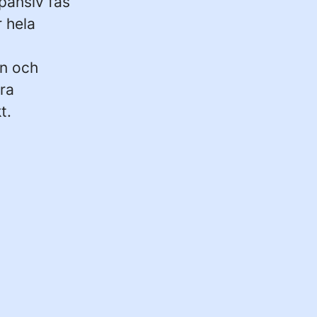
xpansiv fas
r hela
on och
ora
t.