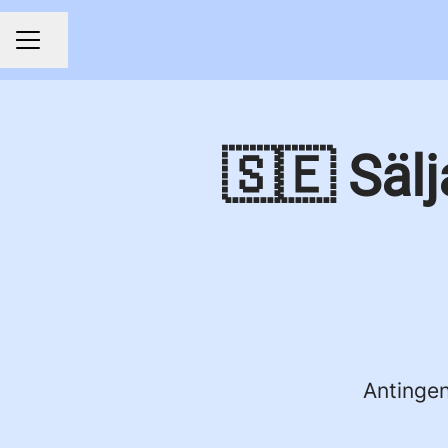
Dela sidan
KARRIÄRMENY
🇸🇪 Sälj
Antingen 