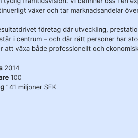
tydlig framtidsvision. Vi befinner oss i en e
tinuerligt växer och tar marknadsandelar öve
resultatdrivet företag där utveckling, prestati
står i centrum – och där rätt personer har st
r att växa både professionellt och ekonomisk
es
2014
are
100
ng
141 miljoner SEK