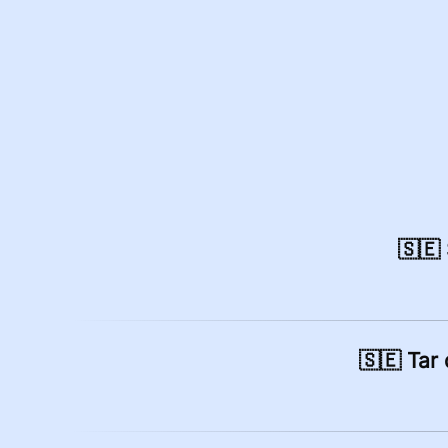
🇸🇪
🇸🇪 Tar