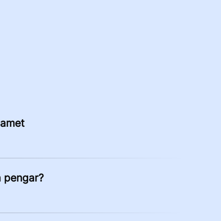
eamet
a pengar?