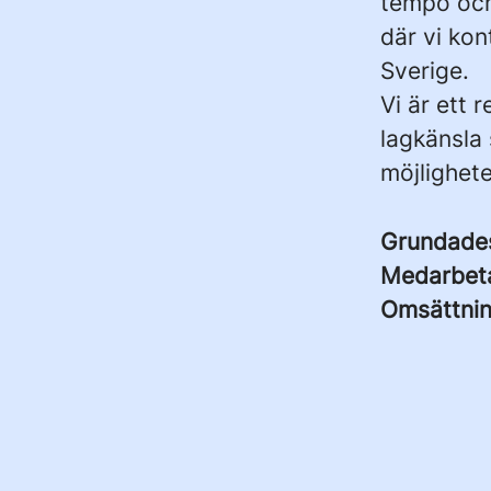
tempo och 
där vi kon
Sverige.
Vi är ett 
lagkänsla 
möjlighete
Grundad
Medarbet
Omsättni